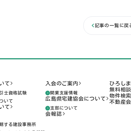
記事の一覧に戻
いて
入会のご案内
ひろし
無料相
引士資格試験
開業支援情報
物件検
広島県宅建協会について
ついて
不動産
いて
支部について
会報誌
轄する建設事務所