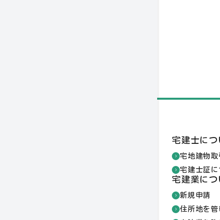
宅建士につ
宅地建物取
宅建士証に
宅建業につ
新規申請
住所地を管