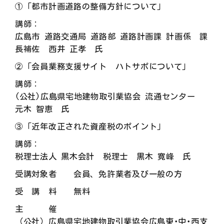
①「都市計画道路の整備方針について」
講師：
広島市 道路交通局 道路部 道路計画課 計画係 課
長補佐 西井 正孝 氏
②「会員業務支援サイト ハトサポについて」
講師：
(公社)広島県宅地建物取引業協会 流通センター
元木 智恵 氏
③「近年改正された資産税のポイント」
講師：
税理士法人 黒木会計 税理士 黒木 寛峰 氏
受講対象者 会員、免許業者及び一般の方
受 講 料 無料
主 催
（公社）広島県宅地建物取引業協会広島東･中･西支