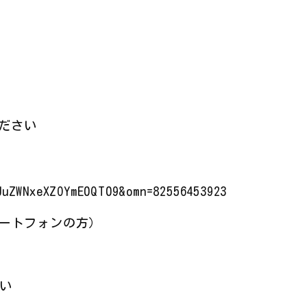
ださい
JuZWNxeXZOYmE0QT09&omn=82556453923
（スマートフォンの方）
い