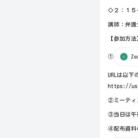
◇２：１５
講師：弁護
【参加方法
①
Z
URLは以
https://u
②ミーティン
③当日は午
④配布資料