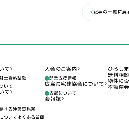
記事の一覧に戻
いて
入会のご案内
ひろし
無料相
引士資格試験
開業支援情報
物件検
広島県宅建協会について
ついて
不動産
いて
支部について
会報誌
轄する建設事務所
についてよくある質問