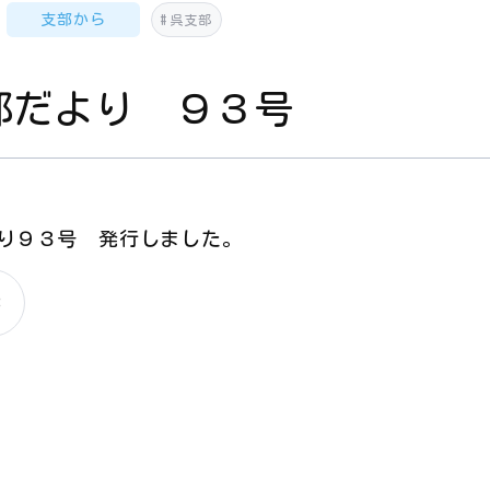
支部から
呉支部
部だより ９３号
り９３号 発行しました。
3