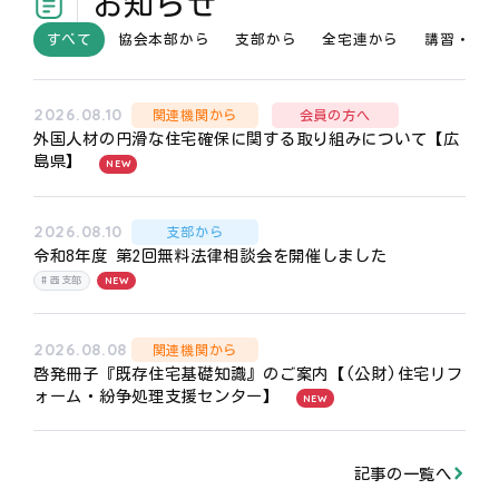
お知らせ
すべて
協会本部から
支部から
全宅連から
講習・研
2026.08.10
関連機関から
会員の方へ
外国人材の円滑な住宅確保に関する取り組みについて【広
島県】
NEW
2026.08.10
支部から
令和8年度 第2回無料法律相談会を開催しました
NEW
西支部
2026.08.08
関連機関から
啓発冊子『既存住宅基礎知識』のご案内【(公財)住宅リフ
ォーム・紛争処理支援センター】
NEW
記事の一覧へ