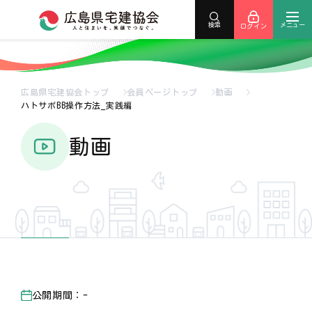
メニュー
検索
ログイン
広島県宅建協会トップ
会員ページトップ
動画
ハトサポBB操作方法_実践編
動画
公開期間：-