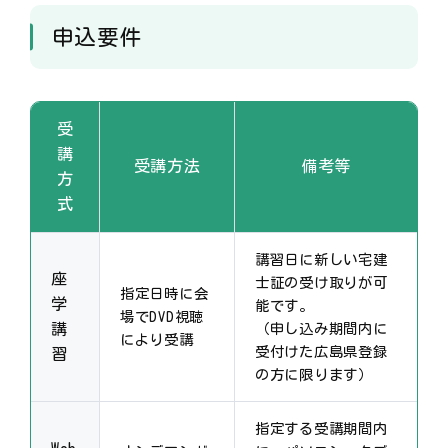
申込要件
受
講
受講方法
備考等
方
式
講習日に新しい宅建
座
士証の受け取りが可
指定日時に会
学
能です。
場でDVD視聴
講
（申し込み期間内に
により受講
受付けた広島県登録
習
の方に限ります）
指定する受講期間内