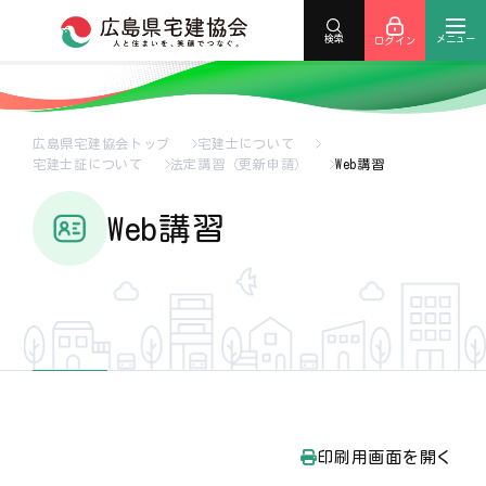
メニュー
検索
ログイン
広島県宅建協会トップ
宅建士について
宅建士証について
法定講習（更新申請）
Web講習
Web講習
印刷用画面を開く