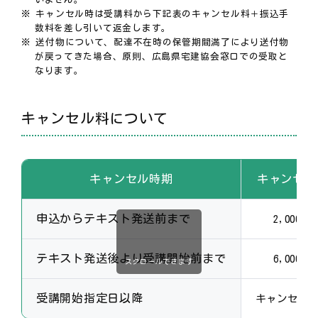
キャンセル時は受講料から下記表のキャンセル料＋振込手
数料を差し引いて返金します。
送付物について、配達不在時の保管期間満了により送付物
が戻ってきた場合、原則、広島県宅建協会窓口での受取と
なります。
キャンセル料について
キャンセル時期
キャンセル
申込からテキスト発送前まで
2,000円
テキスト発送後より受講開始前まで
6,000円
スクロールできます
受講開始指定日以降
キャンセル