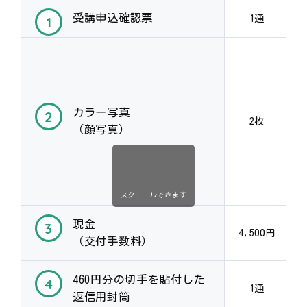
受講申込確認票
1通
カラー写真
2枚
（顔写真）
スクロールできます
現金
4,500円
（交付手数料）
460円分の切手を貼付した
1通
返信用封筒