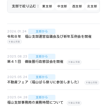
支部で絞り込む：
東支部
中支部
西支部
北支部
佐
2026.01.24
支部から
令和８年 福山支部運営協議会及び新年互例会を開催
福山支部
2025.08.23
支部から
第４１回 備後圏行政懇談会を開催
福山支部
2025.05.24
支部から
不動産フェア（福山ばら祭りに参加しました）
福山支部
2025.04.28
支部から
福山支部事務局の業務時間について
福山支部