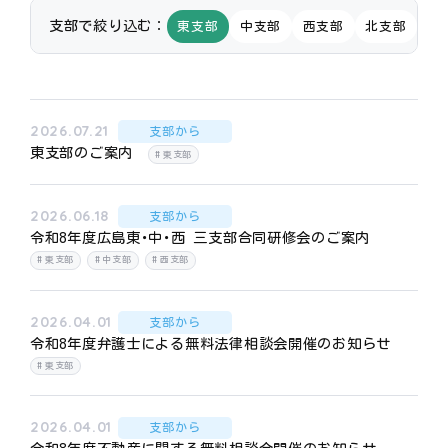
支部で絞り込む：
東支部
中支部
西支部
北支部
佐
2026.07.21
支部から
東支部のご案内
東支部
2026.06.18
支部から
令和8年度広島東･中･西 三支部合同研修会のご案内
東支部
中支部
西支部
2026.04.01
支部から
令和8年度弁護士による無料法律相談会開催のお知らせ
東支部
2026.04.01
支部から